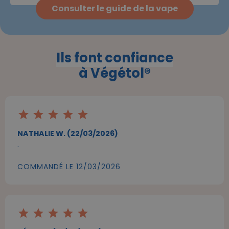
Consulter le guide de la vape
Ils font confiance
à Végétol®
star
star
star
star
star
NATHALIE W. (22/03/2026)
.
COMMANDÉ LE 12/03/2026
star
star
star
star
star