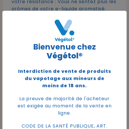
votre résistance : Vous ne sentez plus les
arômes de votre e-liquide aromatisé.
Vous ressentez un goût de brûlé
survenant lors de l'inhalation. Si vous
constatez l’un de ces deux éléments,
vous devez changer la résistance de
Bienvenue chez
votre cigarette électronique.
Végétol®
Interdiction de vente de produits
Pourquoi votre cigarette électronique
du vapotage aux mineurs de
fuit ?
moins de 18 ans.
Si votre résistance possède un débit de
La preuve de majorité de l'acheteur
vapeur trop faible par rapport à votre
est exigée au moment de la vente en
aspiration qui est plus forte, cela peut
ligne.
générer une pression dans le réservoir.
Cette pression dans le réservoir va
CODE DE LA SANTÉ PUBLIQUE, ART.
engendrer une fuite de votre cigarette