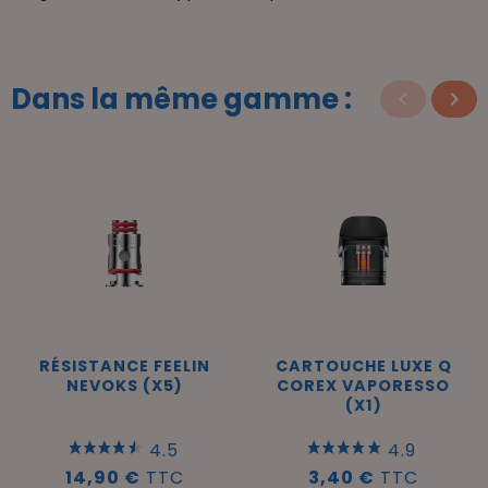
Dans la même gamme :
keyboard_arrow_left
keyboard_arrow_right
Précéde
Sui
RÉSISTANCE FEELIN
CARTOUCHE LUXE Q
NEVOKS (X5)
COREX VAPORESSO
(X1)
4.5
4.9
14,90 €
TTC
3,40 €
TTC