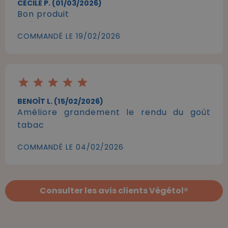
CÉCILE P. (01/03/2026)
Bon produit
COMMANDÉ LE 19/02/2026
star
star
star
star
star
BENOÎT L. (15/02/2026)
Améliore grandement le rendu du goût
tabac
COMMANDÉ LE 04/02/2026
Consulter les avis clients Végétol®