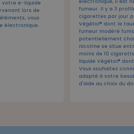
électronique, il est 
 votre e-liquide
fumeur. Il y a 3 prof
rvenant lors de
cigarettes par jour p
x éléments, vous
Végétol® dont le taux
e électronique.
fumeur modéré fumant
potentiellement choi
nicotine se situe en
moins de 10 cigarette
liquide Végétol® dont
Vous souhaitez conna
adapté à votre besoin
d'aide au choix du do