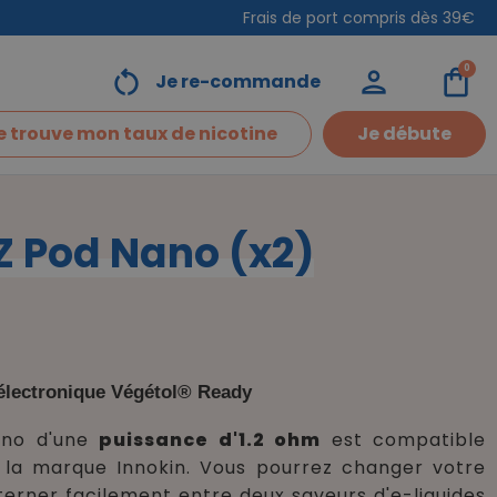
Frais de port compris dès 39€
0
restart_alt
person
shopping_bag
Je re-commande
e trouve mon taux de nicotine
Je débute
Z Pod Nano (x2)
(4 avis)
 électronique Végétol® Ready
ano d'une
puissance d'1.2 ohm
est compatible
 la marque Innokin. Vous pourrez changer votre
erner facilement entre deux saveurs d'e-liquides