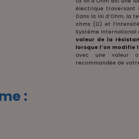
La loi d’Ohm est une lo
électrique traversant 
Dans la loi d’Ohm, la t
ohms (Ω) et l’intensi
Système International d
valeur de la résista
lorsque l’on modifie l
avec une valeur o
recommandée de votre 
me :