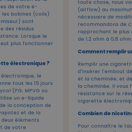
toute chose, nous vo
mes de votre e-
(airflow) au maximum.
 les bobines (coils)
nécessaire de modifi
omiseur) sont
recommandons de cho
se des résidus
rapprochant le plus
istance. Lorsque le
de 1,2 ohm à 0,8 ohm
peut plus fonctionner
Comment remplir un
tte électronique ?
Remplir une cigarette
d'insérer l'embout de
 électronique, le
et la cheminée, et d
ne tous les 15 jours
la cheminée. Il vous
glycol (PG, MPVG ou
résistance sur le rés
tilise un e-liquide
cigarette électroniq
de la conception de
vapotez et de la
Combien de nicotine
t deux éléments
Pour connaître le ta
t de votre