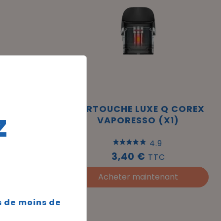
 ASPIRE
CARTOUCHE LUXE Q COREX
z
VAPORESSO (X1)
4.9
3,40 €
TTC
nant
Acheter maintenant
s de moins de