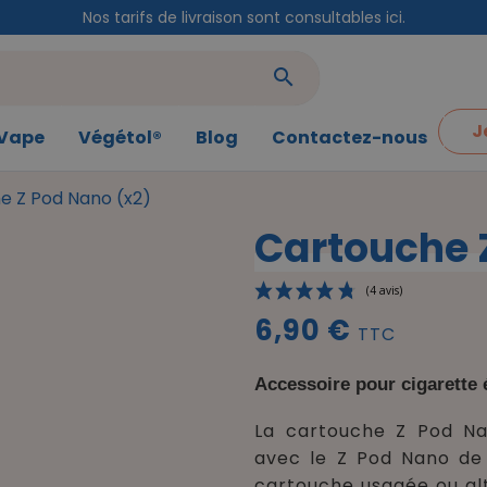
Nos tarifs de livraison sont consultables ici.
search
J
 Vape
Végétol®
Blog
Contactez-nous
e Z Pod Nano (x2)
Cartouche 
6,90 €
TTC
Accessoire pour cigarette
La cartouche Z Pod N
avec le Z Pod Nano de
cartouche usagée ou alt