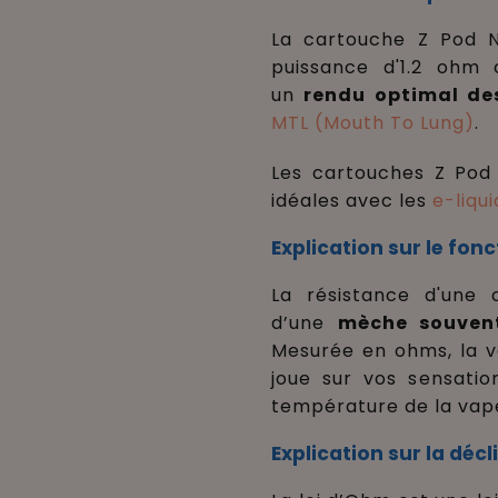
La cartouche
Z Pod N
puissance d'1.2 ohm
un
rendu optimal de
MTL (Mouth To Lung)
.
Les
cartouches
Z Pod
idéales avec les
e-liqu
Explication sur le fo
La résistance d'une
d’une
mèche souvent
Mesurée en ohms, la v
joue sur vos sensati
température de la vape
Explication sur la déc