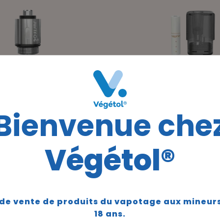
NCE JUSTFOG SERIES
CARTOUCHE VILTER
Bienvenue che
14 (X5)
(X2)
5
4.91
Végétol®
6,90 €
6,90 €
TTC
TTC
eter maintenant
Acheter mainte
 de vente de produits du vapotage aux mineur
18 ans.