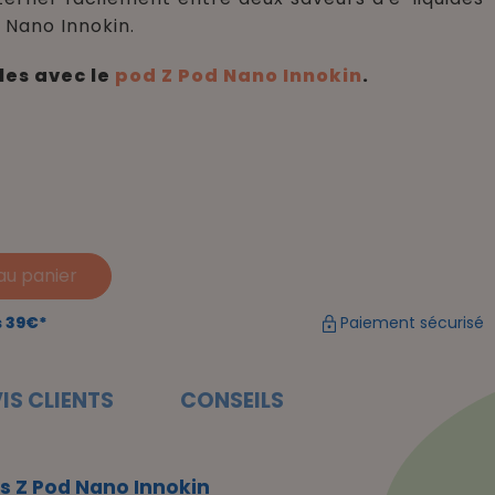
 Nano Innokin.
es avec le
pod Z Pod Nano Innokin
.
au panier
s 39€*
Paiement sécurisé
IS CLIENTS
CONSEILS
s Z Pod Nano Innokin