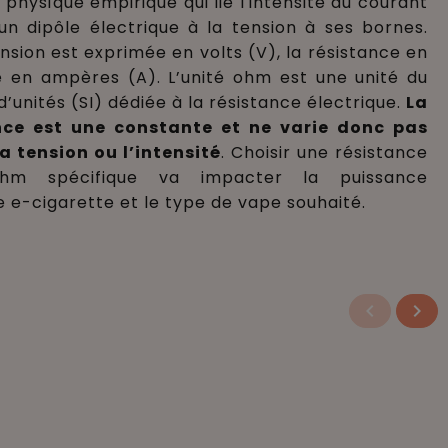
i physique empirique qui lie l'intensité du courant
un dipôle électrique à la tension à ses bornes.
ension est exprimée en volts (V), la résistance en
té en ampères (A). L’unité ohm est une unité du
’unités (SI) dédiée à la résistance électrique.
La
nce est une constante et ne varie donc pas
a tension ou l’intensité
.
Choisir une résistance
hm spécifique va impacter la puissance
e-cigarette et le type de vape souhaité
.
keyboard_arrow_left
keyboard_arrow_right
Précéde
Sui