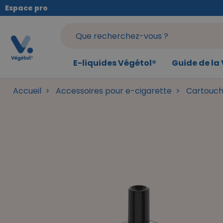
Panneau de gestion des cookies
Espace pro
E-liquides Végétol®
Guide de la
Accueil
Accessoires pour e-cigarette
Cartouch