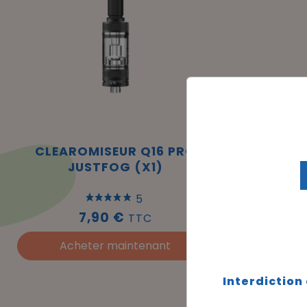
CLEAROMISEUR Q16 PRO
RÉSISTA
JUSTFOG (X1)
5
7,90 €
TTC
Acheter maintenant
Ach
Interdiction