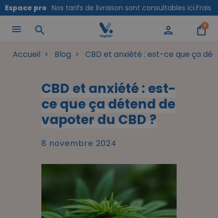
Panneau de gestion des cookies
Espace pro
Nos tarifs de livraison sont consultables ici.
Frais 
0
search
person
shopping_bag
Accueil
Blog
CBD et anxiété : est-ce que ça dé
CBD et anxiété : est-
ce que ça détend de
vapoter du CBD ?
8 novembre 2024