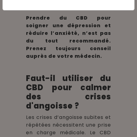
médecin.
Prendre du CBD pour
soigner une dépression et
réduire l’anxiété, n’est pas
du tout recommandé.
Prenez toujours conseil
auprès de votre médecin.
Faut-il utiliser du
CBD pour calmer
des crises
d'angoisse ?
Les crises d’angoisse subites et
répétées nécessitent une prise
en charge médicale. Le CBD