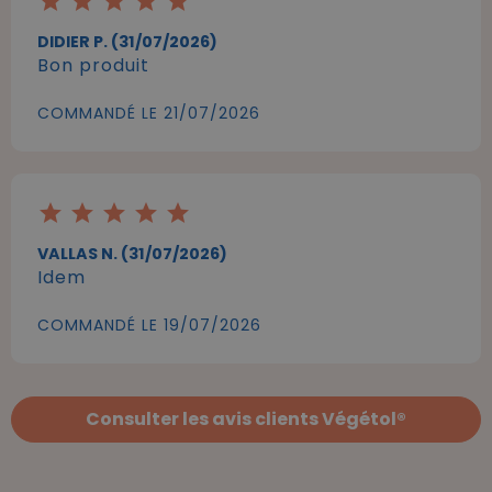
star
star
star
star
star
DIDIER P. (31/07/2026)
Bon produit
COMMANDÉ LE 21/07/2026
star
star
star
star
star
VALLAS N. (31/07/2026)
Idem
COMMANDÉ LE 19/07/2026
Consulter les avis clients Végétol®