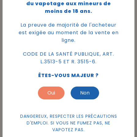
du vapotage aux mineurs de
soigner la dépression,
moins de 18 ans.
l’automédication, n’est pas du
tout recommandée.
La preuve de majorité de l'acheteur
est exigée au moment de la vente en
C’est pourquoi prendre du CBD
ligne.
pour l’anxiété lorsqu’on souffre
de dépression ne rentre pas
CODE DE LA SANTÉ PUBLIQUE, ART.
dans la thérapie. Il faut
L.3513-5 ET R. 3515-6.
impérativement être pris en
charge par un médecin.
ÊTES-VOUS MAJEUR ?
De plus, lorsqu’on est soigné
Oui
Non
pour une dépression, il faut
éviter de prendre du CBD pour
réduire l’anxiété car le CBD
DANGEREUX, RESPECTER LES PRÉCAUTIONS
risque d’interagir
D'EMPLOI. SI VOUS NE FUMEZ PAS, NE
négativement sur l’effet des
VAPOTEZ PAS.
médicaments prescrits par le