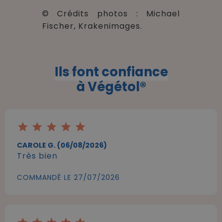
© Crédits photos : Michael
Fischer, Krakenimages.
Ils font confiance
à Végétol®
star
star
star
star
star
CAROLE G. (06/08/2026)
Très bien
COMMANDÉ LE 27/07/2026