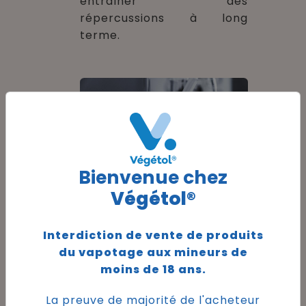
entraîner des
répercussions à long
terme.
Bienvenue chez
Végétol®
Interdiction de vente de produits
3. Effets
du vapotage aux mineurs de
respiratoires,
moins de 18 ans.
cardiovasculaires
La preuve de majorité de l'acheteur