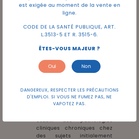
et cancer
est exigée au moment de la vente en
ligne.
L'agence a classé les risques
selon le poids des preuves
CODE DE LA SANTÉ PUBLIQUE, ART.
scientifiques actuelles :
L.3513-5 ET R. 3515-6.
Cardiovasculaire :
les
ÊTES-VOUS MAJEUR ?
effets sont jugés probables
pour certains marqueurs
(comme le stress oxydant
Oui
Non
ou des modifications
hémodynamiques).
Respiratoire :
des effets
DANGEREUX, RESPECTER LES PRÉCAUTIONS
sont jugés possibles, bien
D'EMPLOI. SI VOUS NE FUMEZ PAS, NE
VAPOTEZ PAS.
que les preuves soient
encore insuffisantes pour
établir des pathologies
cliniques chroniques chez
des sujets initialement