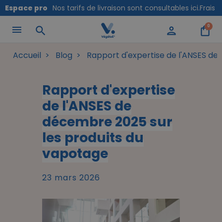
Panneau de gestion des cookies
Espace pro
Nos tarifs de livraison sont consultables ici.
Frais 
0
search
person
shopping_bag
Accueil
Blog
Rapport d'expertise de l'ANSES de
Rapport d'expertise
de l'ANSES de
décembre 2025 sur
les produits du
vapotage
23 mars 2026