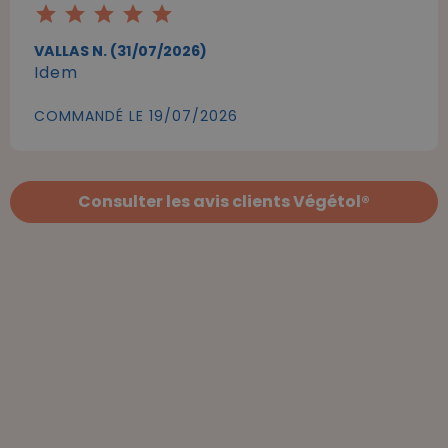
star
star
star
star
star
VALLAS N. (31/07/2026)
Idem
COMMANDÉ LE 19/07/2026
Consulter les avis clients Végétol®