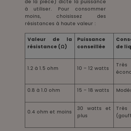
de la pièce) dicte la puissance
à utiliser. Pour consommer
moins, choisissez des
résistances à haute valeur :
Valeur de la
Puissance
Cons
résistance (Ω)
conseillée
de li
Très 
1.2 à 1.5 ohm
10 – 12 watts
écon
0.8 à 1.0 ohm
15 – 18 watts
Modé
30 watts et
Trè
0.4 ohm et moins
plus
(gouf