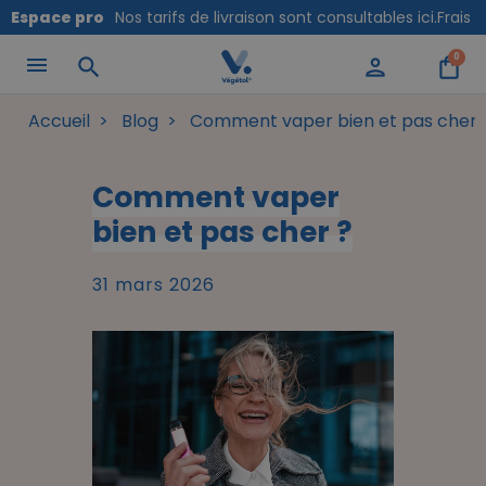
Panneau de gestion des cookies
Espace pro
Nos tarifs de livraison sont consultables ici.
Frais 
0
search
person
shopping_bag
Accueil
Blog
Comment vaper bien et pas cher 
Comment vaper
bien et pas cher ?
31 mars 2026