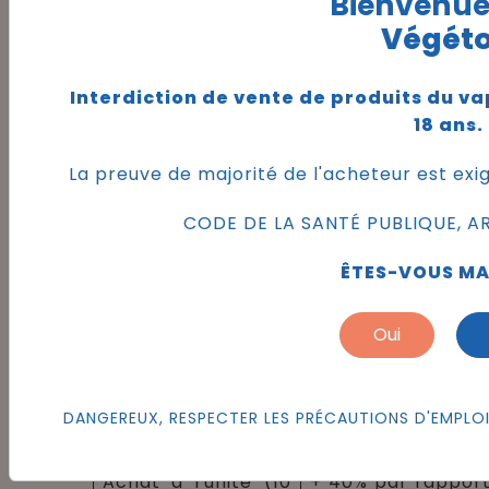
Bienvenue
Végéto
Récapitulatif : le coût caché
des erreurs
Interdiction de vente de produits du v
18 ans.
Erreur
Impact sur le bu
La preuve de majorité de l'acheteur est exi
+ 300% de 
Passer aux puffs
CODE DE LA SANTÉ PUBLIQUE, ART.
mensuelles
ÊTES-VOUS MA
Sous-doser la
+ 50% de conso
nicotine
liquide
Oui
Vaper des
+ 100% de budget
gourmands sucrés
(encrassement)
DANGEREUX, RESPECTER LES PRÉCAUTIONS D'EMPLOI.
Achat à l'unité (10
+ 40% par rapport