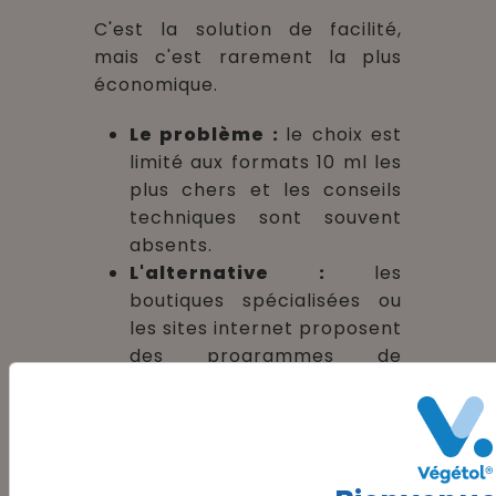
C'est la solution de facilité,
mais c'est rarement la plus
économique.
Le problème :
le choix est
limité aux formats 10 ml les
plus chers et les conseils
techniques sont souvent
absents.
L'alternative :
les
boutiques spécialisées ou
les sites internet proposent
des programmes de
fidélité, des ventes par lots
(ex : 10 flacons pour le prix
de 7) et des formats 50 ml
bien plus rentables.