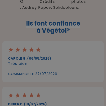
© Crédits photos
: Audrey Popov, Solidcolours.
Ils font confiance
à Végétol®
star
star
star
star
star
CAROLE G. (06/08/2026)
Très bien
COMMANDÉ LE 27/07/2026
star
star
star
star
star
DIDIER P. (31/07/2026)