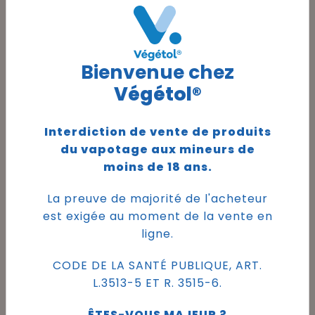
L'hypnose pour arrêter de
fumer
est un état de
conscience modifié dans lequel
Bienvenue chez
la personne est plus réceptive
aux suggestions. Pour le
Végétol®
sevrage tabagique, un
hypnothérapeute qualifié
Interdiction de vente de produits
utilise des suggestions verbales
du vapotage aux mineurs de
pour aider la personne à
moins de 18 ans.
modifier ses pensées, ses
sentiments et ses
La preuve de majorité de l'acheteur
comportements liés au
est exigée au moment de la vente en
tabagisme. Les suggestions
ligne.
peuvent viser à renforcer la
motivation à arrêter, à rendre
CODE DE LA SANTÉ PUBLIQUE, ART.
le tabac moins attrayant, à
L.3513-5 ET R. 3515-6.
aider à gérer les envies et à
ÊTES-VOUS MAJEUR ?