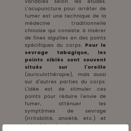
variables selon les études.
L'acupuncture pour arrêter de
fumer est une technique de la
médecine traditionnelle
chinoise qui consiste à insérer
de fines aiguilles en des points
spécifiques du corps.
Pour le
sevrage tabagique, les
points ciblés sont souvent
situés sur l'oreille
(auriculothérapie), mais aussi
sur d'autres parties du corps.
L'idée est de stimuler ces
points pour réduire l'envie de
fumer, atténuer les
symptômes de sevrage
(irritabilité, anxiété, etc.) et
aider à la relaxation.