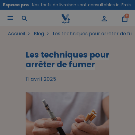
Panneau de gestion des cookies
Espace pro
Nos tarifs de livraison sont consultables ici.
Frais 
0
search
person
shopping_bag
Accueil
Blog
Les techniques pour arrêter de fu
Les techniques pour
arrêter de fumer
11 avril 2025